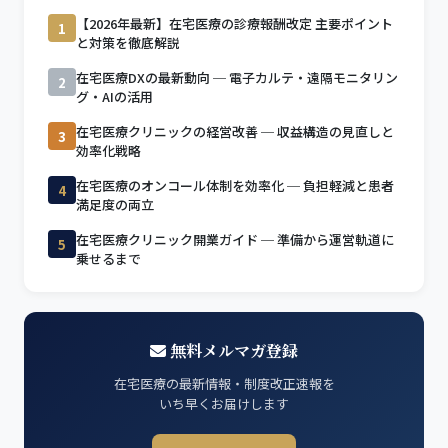
【2026年最新】在宅医療の診療報酬改定 主要ポイント
1
と対策を徹底解説
在宅医療DXの最新動向 ─ 電子カルテ・遠隔モニタリン
2
グ・AIの活用
在宅医療クリニックの経営改善 ─ 収益構造の見直しと
3
効率化戦略
在宅医療のオンコール体制を効率化 ─ 負担軽減と患者
4
満足度の両立
在宅医療クリニック開業ガイド ─ 準備から運営軌道に
5
乗せるまで
無料メルマガ登録
在宅医療の最新情報・制度改正速報を
いち早くお届けします