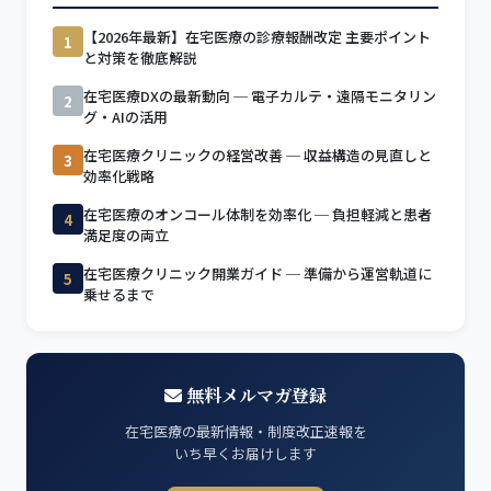
【2026年最新】在宅医療の診療報酬改定 主要ポイント
1
と対策を徹底解説
在宅医療DXの最新動向 ─ 電子カルテ・遠隔モニタリン
2
グ・AIの活用
在宅医療クリニックの経営改善 ─ 収益構造の見直しと
3
効率化戦略
在宅医療のオンコール体制を効率化 ─ 負担軽減と患者
4
満足度の両立
在宅医療クリニック開業ガイド ─ 準備から運営軌道に
5
乗せるまで
無料メルマガ登録
在宅医療の最新情報・制度改正速報を
いち早くお届けします