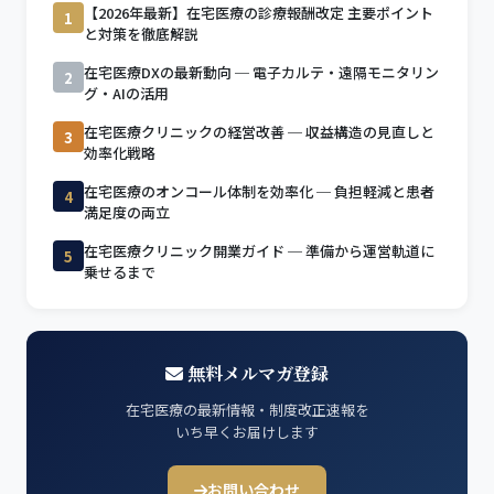
【2026年最新】在宅医療の診療報酬改定 主要ポイント
1
と対策を徹底解説
在宅医療DXの最新動向 ─ 電子カルテ・遠隔モニタリン
2
グ・AIの活用
在宅医療クリニックの経営改善 ─ 収益構造の見直しと
3
効率化戦略
在宅医療のオンコール体制を効率化 ─ 負担軽減と患者
4
満足度の両立
在宅医療クリニック開業ガイド ─ 準備から運営軌道に
5
乗せるまで
無料メルマガ登録
在宅医療の最新情報・制度改正速報を
いち早くお届けします
お問い合わせ