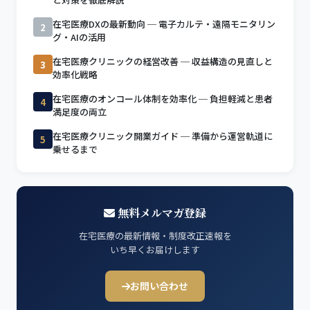
在宅医療DXの最新動向 ─ 電子カルテ・遠隔モニタリン
2
グ・AIの活用
在宅医療クリニックの経営改善 ─ 収益構造の見直しと
3
効率化戦略
在宅医療のオンコール体制を効率化 ─ 負担軽減と患者
4
満足度の両立
在宅医療クリニック開業ガイド ─ 準備から運営軌道に
5
乗せるまで
無料メルマガ登録
在宅医療の最新情報・制度改正速報を
いち早くお届けします
お問い合わせ