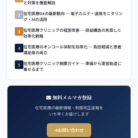
と対策を徹底解説
在宅医療DXの最新動向 ─ 電子カルテ・遠隔モニタリン
2
グ・AIの活用
在宅医療クリニックの経営改善 ─ 収益構造の見直しと
3
効率化戦略
在宅医療のオンコール体制を効率化 ─ 負担軽減と患者
4
満足度の両立
在宅医療クリニック開業ガイド ─ 準備から運営軌道に
5
乗せるまで
無料メルマガ登録
在宅医療の最新情報・制度改正速報を
いち早くお届けします
お問い合わせ