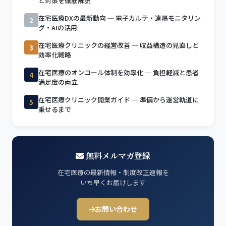
と対策を徹底解説
在宅医療DXの最新動向 ─ 電子カルテ・遠隔モニタリン
2
グ・AIの活用
在宅医療クリニックの経営改善 ─ 収益構造の見直しと
3
効率化戦略
在宅医療のオンコール体制を効率化 ─ 負担軽減と患者
4
満足度の両立
在宅医療クリニック開業ガイド ─ 準備から運営軌道に
5
乗せるまで
無料メルマガ登録
在宅医療の最新情報・制度改正速報を
いち早くお届けします
お問い合わせ