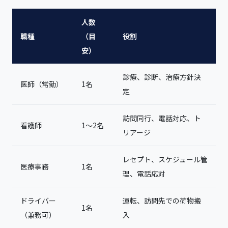
人数
職種
（目
役割
安）
診療、診断、治療方針決
医師（常勤）
1名
定
訪問同行、電話対応、ト
看護師
1〜2名
リアージ
レセプト、スケジュール管
医療事務
1名
理、電話応対
ドライバー
運転、訪問先での荷物搬
1名
（兼務可）
入