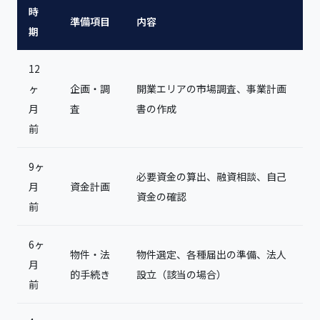
時
準備項目
内容
期
12
ヶ
企画・調
開業エリアの市場調査、事業計画
月
査
書の作成
前
9ヶ
必要資金の算出、融資相談、自己
月
資金計画
資金の確認
前
6ヶ
物件・法
物件選定、各種届出の準備、法人
月
的手続き
設立（該当の場合）
前