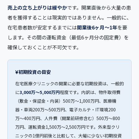
売上の立ち上がりは緩やか
です。開業直後から大量の患
者を獲得することは現実的ではありません。一般的に、
在宅患者数が安定するまでには
開業後6ヶ月〜1年
を要
します。その間の運転資金（最低6ヶ月分の固定費）を
確保しておくことが不可欠です。
初期投資の目安
在宅医療クリニックの開業に必要な初期投資は、一般的
に
3,000万〜5,000万円
程度です。内訳は、物件取得費
（敷金・保証金・内装）500万〜1,000万円、医療機
器・車両200万〜500万円、電子カルテ・IT環境200
万〜400万円、人件費（開業前研修含む）500万〜800
万円、運転資金1,500万〜2,500万円です。外来型クリ
ニックの1億円前後と比較して、大幅に少ない初期投資