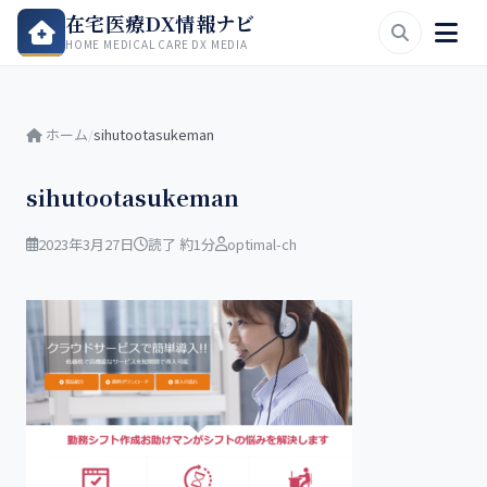
在宅医療DX情報ナビ
HOME MEDICAL CARE DX MEDIA
ホーム
/
sihutootasukeman
sihutootasukeman
2023年3月27日
読了 約1分
optimal-ch