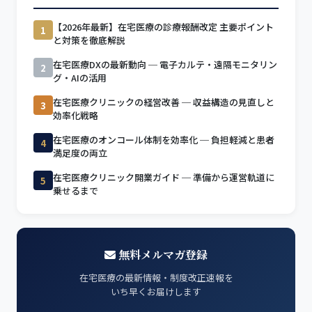
【2026年最新】在宅医療の診療報酬改定 主要ポイント
1
と対策を徹底解説
在宅医療DXの最新動向 ─ 電子カルテ・遠隔モニタリン
2
グ・AIの活用
在宅医療クリニックの経営改善 ─ 収益構造の見直しと
3
効率化戦略
在宅医療のオンコール体制を効率化 ─ 負担軽減と患者
4
満足度の両立
在宅医療クリニック開業ガイド ─ 準備から運営軌道に
5
乗せるまで
無料メルマガ登録
在宅医療の最新情報・制度改正速報を
いち早くお届けします